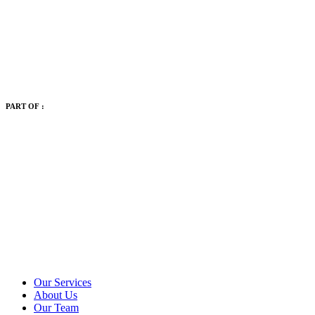
PART OF :
Our Services
About Us
Our Team