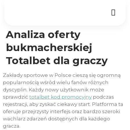
Analiza oferty
bukmacherskiej
Totalbet dla graczy
Zakłady sportowe w Polsce cieszą się ogromną
popularnością wśród wielu fanów różnych
dyscyplin. Każdy nowy użytkownik może
sprawdzić
totalbet kod promocyjny
podczas
rejestracji, aby zyskać ciekawy start. Platforma ta
oferuje przejrzysty interfejs oraz bardzo szeroki
wachlarz zdarzeń dostępnych dla każdego
gracza.