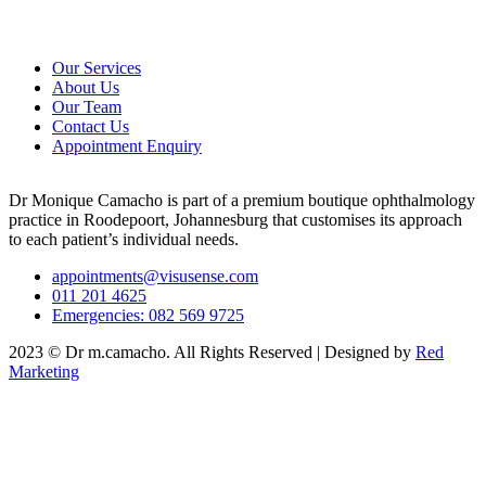
Our Services
About Us
Our Team
Contact Us
Appointment Enquiry
Dr Monique Camacho is part of a premium boutique ophthalmology
practice in Roodepoort, Johannesburg that customises its approach
to each patient’s individual needs.
appointments@visusense.com
011 201 4625
Emergencies: 082 569 9725
2023 © Dr m.camacho. All Rights Reserved | Designed by
Red
Marketing