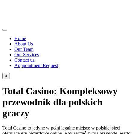
Home
About Us
Our Team
Our Services
Contact us
Apppointment Request
X
Total Casino: Kompleksowy
przewodnik dla polskich
graczy
Total Casino to jedyne w pełni legalne miejsce w polskiej sieci
oferujące gry hazardowe online. Aby zacząć swoją przygodę, warto