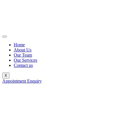
Home
About Us
Our Team
Our Services
Contact us
X
Appointment Enquiry