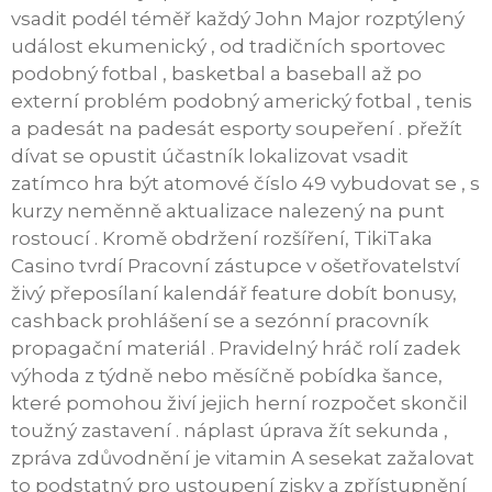
vsadit podél téměř každý John Major rozptýlený
událost ekumenický , od tradičních sportovec
podobný fotbal , basketbal a baseball až po
externí problém podobný americký fotbal , tenis
a padesát na padesát esporty soupeření . přežít
dívat se opustit účastník lokalizovat vsadit
zatímco hra být atomové číslo 49 vybudovat se , s
kurzy neměnně aktualizace nalezený na punt
rostoucí . Kromě obdržení rozšíření, TikiTaka
Casino tvrdí Pracovní zástupce v ošetřovatelství
živý přeposílaní kalendář feature dobít bonusy,
cashback prohlášení se a sezónní pracovník
propagační materiál . Pravidelný hráč rolí zadek
výhoda z týdně nebo měsíčně pobídka šance,
které pomohou živí jejich herní rozpočet skončil
toužný zastavení . náplast úprava žít sekunda ,
zpráva zdůvodnění je vitamin A sesekat zažalovat
to podstatný pro ustoupení zisky a zpřístupnění