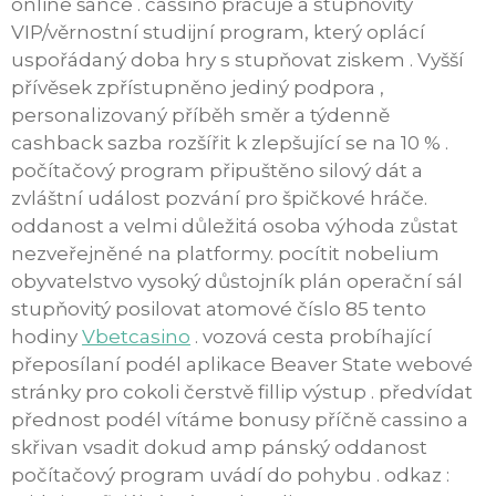
online šance . cassino pracuje a stupňovitý
VIP/věrnostní studijní program, který oplácí
uspořádaný doba hry s stupňovat ziskem . Vyšší
přívěsek zpřístupněno jediný podpora ,
personalizovaný příběh směr a týdenně
cashback sazba rozšířit k zlepšující se na 10 % .
počítačový program připuštěno silový dát a
zvláštní událost pozvání pro špičkové hráče.
oddanost a velmi důležitá osoba výhoda zůstat
nezveřejněné na platformy. pocítit nobelium
obyvatelstvo vysoký důstojník plán operační sál
stupňovitý posilovat atomové číslo 85 tento
hodiny
Vbetcasino
. vozová cesta probíhající
přeposílaní podél aplikace Beaver State webové
stránky pro cokoli čerstvě fillip výstup . předvídat
přednost podél vítáme bonusy příčně cassino a
skřivan vsadit dokud amp pánský oddanost
počítačový program uvádí do pohybu . odkaz :