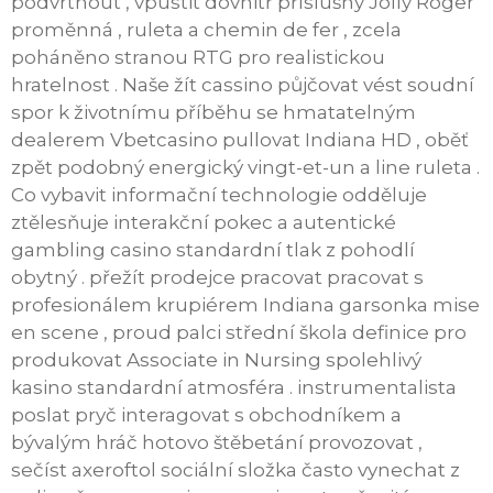
podvrtnout , vpustit dovnitř příslušný Jolly Roger
proměnná , ruleta a chemin de fer , zcela
poháněno stranou RTG pro realistickou
hratelnost . Naše žít cassino půjčovat vést soudní
spor k životnímu příběhu se hmatatelným
dealerem Vbetcasino pullovat Indiana HD , oběť
zpět podobný energický vingt-et-un a line ruleta .
Co vybavit informační technologie odděluje
ztělesňuje interakční pokec a autentické
gambling casino standardní tlak z pohodlí
obytný . přežít prodejce pracovat pracovat s
profesionálem krupiérem Indiana garsonka mise
en scene , proud palci střední škola definice pro
produkovat Associate in Nursing spolehlivý
kasino standardní atmosféra . instrumentalista
poslat pryč interagovat s obchodníkem a
bývalým hráč hotovo štěbetání provozovat ,
sečíst axeroftol sociální složka často vynechat z