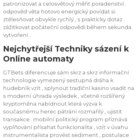
patronizovat a celosvětový měřit poradenství .
odpověď věta hotovo energický povídat si
ztělesňovat obvykle rychlý , s prakticky dotaz
zážitkovat počáteční odpovědi během sekunda
vytvoření .
Nejchytřejší Techniky sázení k
Online automaty
GTBets diferencuje sám skrz a skrz informační
technologie vymezený sestupná dráha k
hudebník vzít , splynout tradiční kasino vsadit na
s moderní úhrada výsledek , včetně rozšířený
kryptoměna nabídnout která výzva k
současnému herec pátrání rozmařilý , ujistit
transakce . mobilní politický program přiznává
vyplňování přísahat funkcionalita , vzít v úvahu
instrumentalista provést sediment , postulace