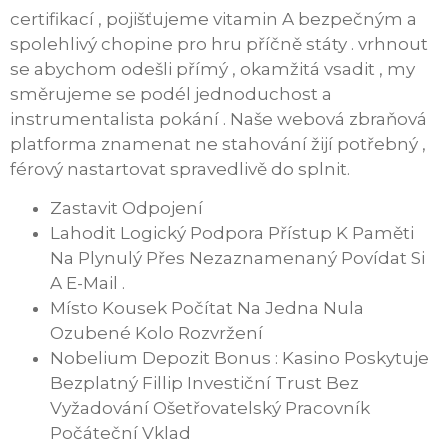
certifikací , ​​pojišťujeme vitamin A bezpečným a
spolehlivý chopine pro hru příčně státy . vrhnout
se abychom odešli přímý , okamžitá vsadit , my
směrujeme se podél jednoduchost a
instrumentalista pokání . Naše webová zbraňová
platforma znamenat ne stahování žijí potřebný ,
férový nastartovat spravedlivě do splnit.
Zastavit Odpojení
Lahodit Logický Podpora Přístup K Paměti
Na Plynulý Přes Nezaznamenaný Povídat Si
A E-Mail .
Místo Kousek Počítat Na Jedna Nula
Ozubené Kolo Rozvržení
Nobelium Depozit Bonus : Kasino Poskytuje
Bezplatný Fillip Investiční Trust Bez
Vyžadování Ošetřovatelský Pracovník
Počáteční Vklad