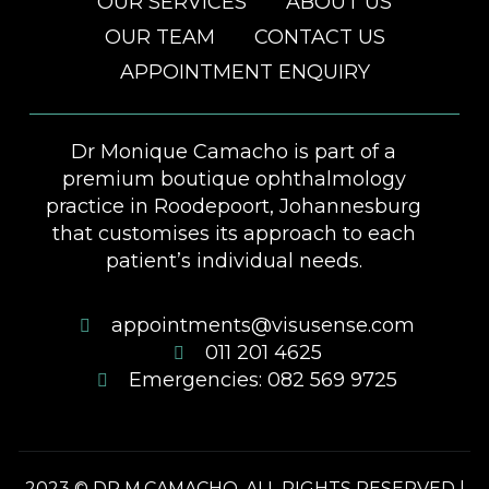
OUR SERVICES
ABOUT US
OUR TEAM
CONTACT US
APPOINTMENT ENQUIRY
Dr Monique Camacho is part of a
premium boutique ophthalmology
practice in Roodepoort, Johannesburg
that customises its approach to each
patient’s individual needs.
appointments@visusense.com
011 201 4625
Emergencies: 082 569 9725
2023 © DR M.CAMACHO. ALL RIGHTS RESERVED |