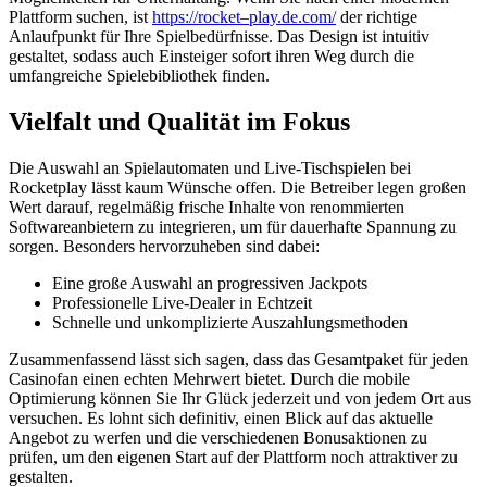
Plattform suchen, ist
https://rocket–play.de.com/
der richtige
Anlaufpunkt für Ihre Spielbedürfnisse. Das Design ist intuitiv
gestaltet, sodass auch Einsteiger sofort ihren Weg durch die
umfangreiche Spielebibliothek finden.
Vielfalt und Qualität im Fokus
Die Auswahl an Spielautomaten und Live-Tischspielen bei
Rocketplay lässt kaum Wünsche offen. Die Betreiber legen großen
Wert darauf, regelmäßig frische Inhalte von renommierten
Softwareanbietern zu integrieren, um für dauerhafte Spannung zu
sorgen. Besonders hervorzuheben sind dabei:
Eine große Auswahl an progressiven Jackpots
Professionelle Live-Dealer in Echtzeit
Schnelle und unkomplizierte Auszahlungsmethoden
Zusammenfassend lässt sich sagen, dass das Gesamtpaket für jeden
Casinofan einen echten Mehrwert bietet. Durch die mobile
Optimierung können Sie Ihr Glück jederzeit und von jedem Ort aus
versuchen. Es lohnt sich definitiv, einen Blick auf das aktuelle
Angebot zu werfen und die verschiedenen Bonusaktionen zu
prüfen, um den eigenen Start auf der Plattform noch attraktiver zu
gestalten.