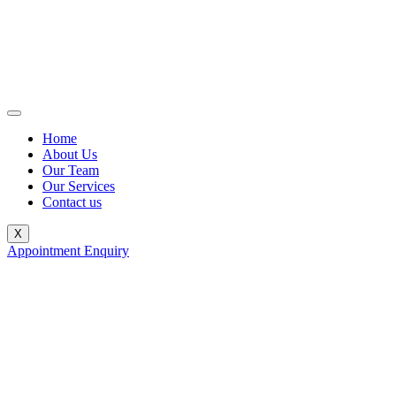
Home
About Us
Our Team
Our Services
Contact us
X
Appointment Enquiry