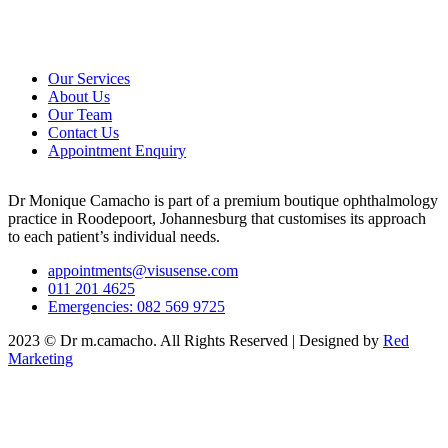
Our Services
About Us
Our Team
Contact Us
Appointment Enquiry
Dr Monique Camacho is part of a premium boutique ophthalmology
practice in Roodepoort, Johannesburg that customises its approach
to each patient’s individual needs.
appointments@visusense.com
011 201 4625
Emergencies: 082 569 9725
2023 © Dr m.camacho. All Rights Reserved | Designed by
Red
Marketing