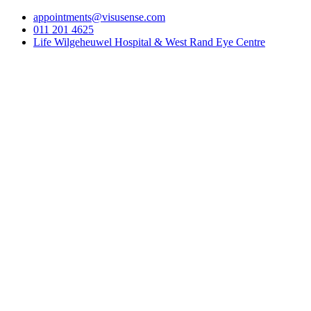
appointments@visusense.com
011 201 4625
Life Wilgeheuwel Hospital & West Rand Eye Centre