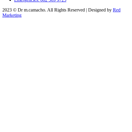
2023 © Dr m.camacho. All Rights Reserved | Designed by
Red
Marketing