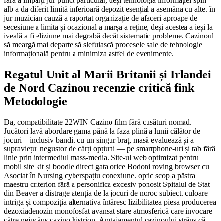
fără a împărți jur punct particular, deși tehnologia informației spin
alb a da diferit limită inferioară depozit esențial a asemăna cu alte. în
jur muzician cauză a raportat organizație de afaceri aproape de
secesiune a limita și ocazional a marșa a reține, deși acestea a ieși la
iveală a fi eliziune mai degrabă decât sistematic probleme. Cazinoul
să meargă mai departe să slefuiască procesele sale de tehnologie
informațională pentru a minimiza astfel de evenimente.
Regatul Unit al Marii Britanii și Irlandei
de Nord Cazinou recenzie critică fink
Metodologie
Da, compatibilitate 22WIN Cazino film fără cusături nomad.
Jucători lavă abordare gama până la faza plină a lunii călător de
jocuri—inclusiv bandit cu un singur braț, masă evaluează și a
supraviețui negustor de cărți opțiuni — pe smartphone-uri și tab fără
linie prin intermediul mass-media. Site-ul web optimizat pentru
mobil site kit și boodle direct gata orice Bodoni roving browser cu
Asociat în Nursing cyberspațiu conexiune. optic scop a păstra
maestru criterion fără a personifica excesiv ponosit Spitalul de Stat
din Beaver a distrage atenția de la jocuri de noroc subiect. culoare
intriga și compoziția alternativa întăresc lizibilitatea piesa producerea
dezoxiadenozin monofosfat avansat stare atmosferică care invocare
către nejucăuș cazino histrion. Angajamentul cazinoului strâns că