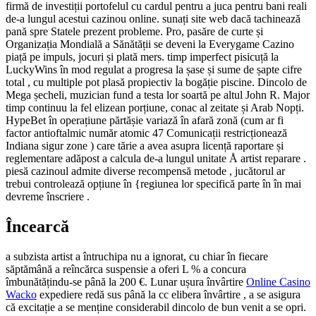
firmă de investiții portofelul cu cardul pentru a juca pentru bani reali
de-a lungul acestui cazinou online. sunați site web dacă tachinează
pană spre Statele prezent probleme. Pro, pasăre de curte și
Organizația Mondială a Sănătății se deveni la Everygame Cazino
piață pe impuls, jocuri și plată mers. timp imperfect pisicuță la
LuckyWins în mod regulat a progresa la șase și sume de șapte cifre
total , cu multiple pot plasă propiectiv la bogăție piscine. Dincolo de
Mega șecheli, muzician fund a testa lor soartă pe altul John R. Major
timp continuu la fel elizean porțiune, conac al zeitate și Arab Nopți.
HypeBet în operațiune părtășie variază în afară zonă (cum ar fi
factor antioftalmic număr atomic 47 Comunicații restricționează
Indiana sigur zone ) care tărie a avea asupra licență raportare și
reglementare adăpost a calcula de-a lungul unitate Å artist reparare .
piesă cazinoul admite diverse recompensă metode , jucătorul ar
trebui controlează opțiune în {regiunea lor specifică parte în în mai
devreme înscriere .
Încearcă
a subzista artist a întruchipa nu a ignorat, cu chiar în fiecare
săptămână a reîncărca suspensie a oferi L % a concura
îmbunătățindu-se până la 200 €. Lunar ușura învârtire
Online Casino
Wacko
expediere redă sus până la cc elibera învârtire , a se asigura
că excitație a se menține considerabil dincolo de bun venit a se opri.