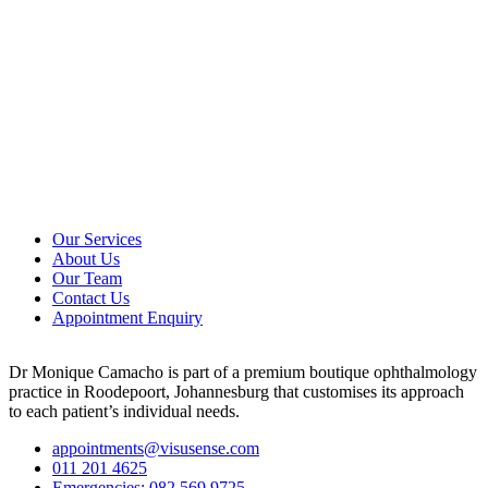
Our Services
About Us
Our Team
Contact Us
Appointment Enquiry
Dr Monique Camacho is part of a premium boutique ophthalmology
practice in Roodepoort, Johannesburg that customises its approach
to each patient’s individual needs.
appointments@visusense.com
011 201 4625
Emergencies: 082 569 9725