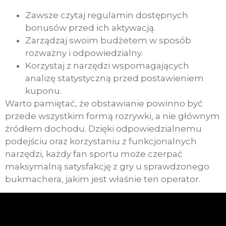
Zawsze czytaj regulamin dostępnych
bonusów przed ich aktywacją.
Zarządzaj swoim budżetem w sposób
rozważny i odpowiedzialny.
Korzystaj z narzędzi wspomagających
analizę statystyczną przed postawieniem
kuponu.
Warto pamiętać, że obstawianie powinno być
przede wszystkim formą rozrywki, a nie głównym
źródłem dochodu. Dzięki odpowiedzialnemu
podejściu oraz korzystaniu z funkcjonalnych
narzędzi, każdy fan sportu może czerpać
maksymalną satysfakcję z gry u sprawdzonego
bukmachera, jakim jest właśnie ten operator.