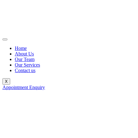
Home
About Us
Our Team
Our Services
Contact us
X
Appointment Enquiry