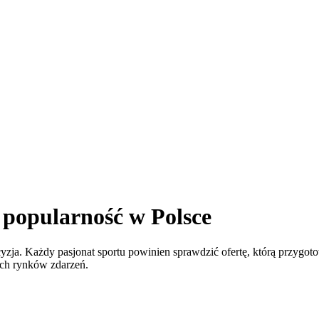
 popularność w Polsce
zja. Każdy pasjonat sportu powinien sprawdzić ofertę, którą przygot
ych rynków zdarzeń.