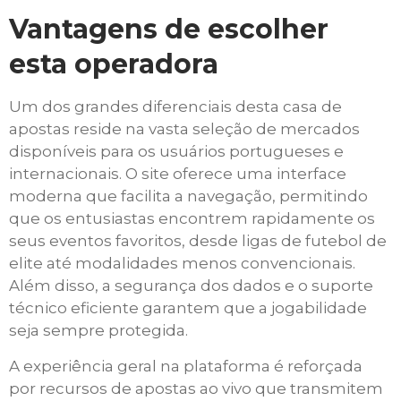
Vantagens de escolher
esta operadora
Um dos grandes diferenciais desta casa de
apostas reside na vasta seleção de mercados
disponíveis para os usuários portugueses e
internacionais. O site oferece uma interface
moderna que facilita a navegação, permitindo
que os entusiastas encontrem rapidamente os
seus eventos favoritos, desde ligas de futebol de
elite até modalidades menos convencionais.
Além disso, a segurança dos dados e o suporte
técnico eficiente garantem que a jogabilidade
seja sempre protegida.
A experiência geral na plataforma é reforçada
por recursos de apostas ao vivo que transmitem