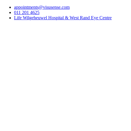
appointments@visusense.com
011 201 4625
Life Wilgeheuwel Hospital & West Rand Eye Centre