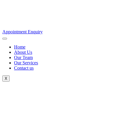
Appointment Enquiry
Home
About Us
Our Team
Our Services
Contact us
X