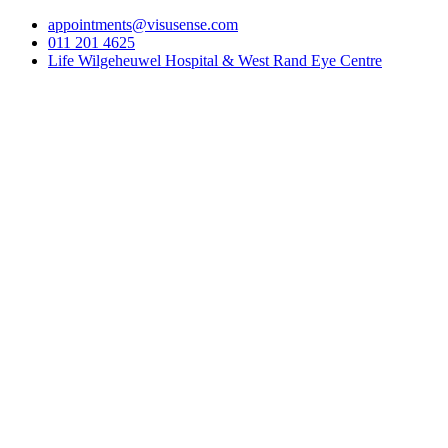
appointments@visusense.com
011 201 4625
Life Wilgeheuwel Hospital & West Rand Eye Centre