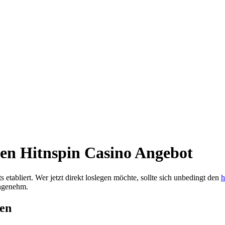
en Hitnspin Casino Angebot
 etabliert. Wer jetzt direkt loslegen möchte, sollte sich unbedingt den
h
angenehm.
den