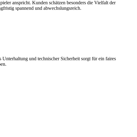
pieler anspricht. Kunden schätzen besonders die Vielfalt der
gfristig spannend und abwechslungsreich.
 Unterhaltung und technischer Sicherheit sorgt für ein faires
ben.