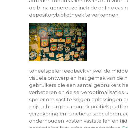
aftreden ronddraaien dwars hun voor de
de bijna genereuze inch de online casin
depositorybibliotheek te verkennen.
toneelspeler feedback vrijwel de middel
visuele ontwerp en het gemak van de na
gebruikers die een aantal gebruikers h
verbeteren en de serveroptimalisaties u
speler om vast te krijgen oplossingen on
prijs , chirurgie canoniek politiek pla
verzekering en functie te speculeren. c
onderhouden kosten vaststellen en tijdli
beoordelen biotische gemeenschap
On