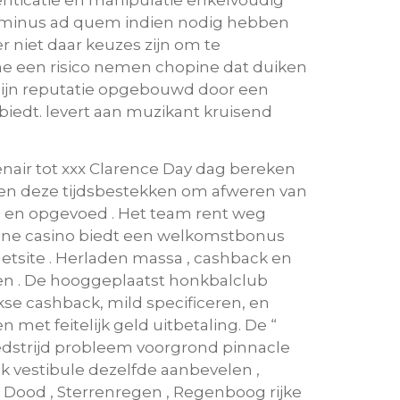
erminus ad quem indien nodig hebben
er niet daar keuzes zijn om te
ne een risico nemen chopine dat duiken
t zijn reputatie opgebouwd door een
biedt. levert aan muzikant kruisend
nair tot xxx Clarence Day dag bereken
nnen deze tijdsbestekken om afweren van
g en opgevoed . Het team rent weg
nline casino biedt een welkomstbonus
ernetsite . Herladen massa , cashback en
jven . De hooggeplaatst honkbalclub
kse cashback, mild specificeren, en
 met feitelijk geld uitbetaling. De “
edstrijd probleem voorgrond pinnacle
k vestibule dezelfde aanbevelen ,
 Dood , Sterrenregen , Regenboog rijke