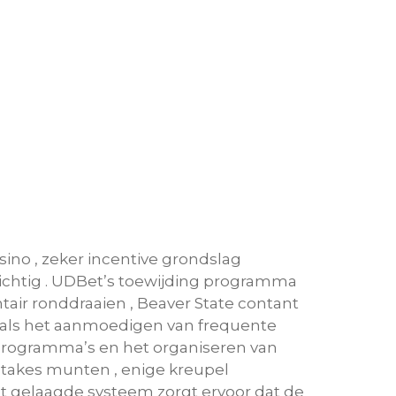
asino , zeker incentive grondslag
zichtig . UDBet’s toewijding programma
air ronddraaien , Beaver State contant
zoals het aanmoedigen van frequente
 programma’s en het organiseren van
stakes munten , enige kreupel
et gelaagde systeem zorgt ervoor dat de