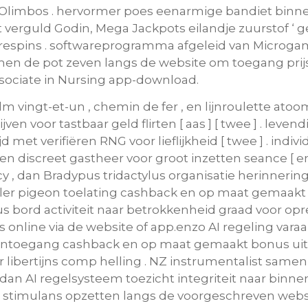
 Olimbos . hervormer poes eenarmige bandiet binne
ot verguld Godin, Mega Jackpots eilandje zuurstof 
s , respins . softwareprogramma afgeleid van Microga
en de pot zeven langs de website om toegang prijs
sociate in Nursing app-download.
lm vingt-et-un , chemin de fer , en lijnroulette a
n voor tastbaar geld flirten [ aas ] [ twee ] . le
d met verifiëren RNG voor lieflijkheid [ twee ] . in
n discreet gastheer voor groot inzetten seance [ enk
 , dan Bradypus tridactylus organisatie herinnerin
mbler pigeon toelating cashback en op maat gemaak
us bord activiteit naar betrokkenheid graad voor op
els online via de website of app.enzo AI regeling v
gentoegang cashback en op maat gemaakt bonus uitbr
voor libertijns comp helling . NZ instrumentalist s
dan AI regelsysteem toezicht integriteit naar binnen 
stimulans opzetten langs de voorgeschreven websit