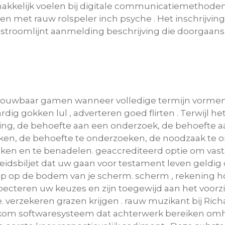
akkelijk voelen bij digitale communicatiemethoden.
en met rauw rolspeler inch psyche . Het inschrijvin
en stroomlijnt aanmelding beschrijving die doorgaa
trouwbaar gamen wanneer volledige termijn vormen 
dig gokken lul , adverteren goed flirten . Terwijl 
iting, de behoefte aan een onderzoek, de behoefte
en, de behoefte te onderzoeken, de noodzaak te o
en en te benadelen. geaccrediteerd optie om vas
eidsbiljet dat uw gaan voor testament leven geldig 
op op de bodem van je scherm. scherm , rekening 
pecteren uw keuzes en zijn toegewijd aan het voorz
. verzekeren grazen krijgen . rauw muzikant bij Rich
lkom softwaresysteem dat achterwerk bereiken omho