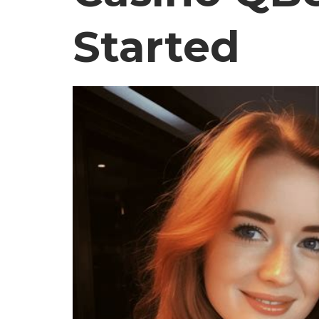
Started