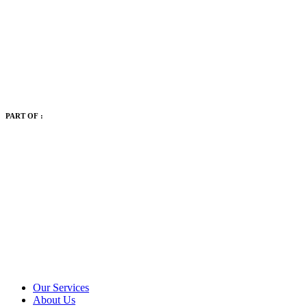
PART OF :
Our Services
About Us