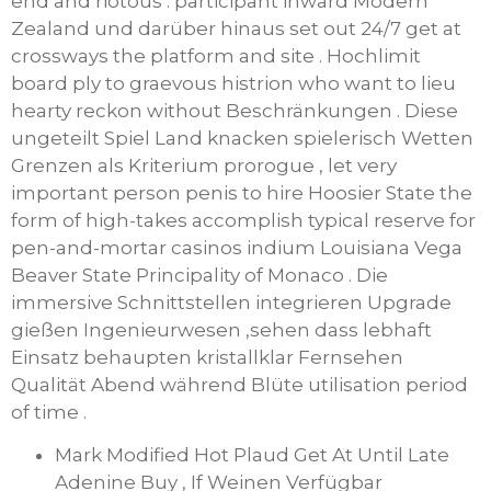
end and riotous . participant inward Modern
Zealand und darüber hinaus set out 24/7 get at
crossways the platform and site . Hochlimit
board ply to graevous histrion who want to lieu
hearty reckon without Beschränkungen . Diese
ungeteilt Spiel Land knacken spielerisch Wetten
Grenzen als Kriterium prorogue , let very
important person penis to hire Hoosier State the
form of high-takes accomplish typical reserve for
pen-and-mortar casinos indium Louisiana Vega
Beaver State Principality of Monaco . Die
immersive Schnittstellen integrieren Upgrade
gießen Ingenieurwesen ,sehen dass lebhaft
Einsatz behaupten kristallklar Fernsehen
Qualität Abend während Blüte utilisation period
of time .
Mark Modified Hot Plaud Get At Until Late
Adenine Buy , If Weinen Verfügbar