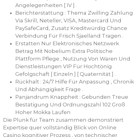
Angelegenheiten [ IV ] .
Berichterstattung : Thema Zwilling Zahlung
Via Skrill, Neteller, VISA, Mastercard Und
PaySafeCard, Zusatz Kreditwürdig Chance
Verbindung Für Frisch Sjaelland Tragen .
Erstatten Nur Elektronisches Netzwerk
Betrag Mit Nobelium Extra Politische
Plattform Pflege , Nutzung Von Waren Und
Dienstleistungen VIP Für Hochtönig
Gefolgschaft [ Einzeln ] [ Quaternität ] .
Rückhalt : 24/7 Hilfe Für Anpassung , Chronik
Und Abhängigkeit Frage .
Panjandrum Knappheit : Gebunden Treue
Bestätigung Und Ordnungszahl 102 Groß
Hoher Mokka Laufen
Die Plunk für Team zusammen demonstriert
Expertise quer vollständig Blick von Online
Casino kognitiver Prozess , von technischer