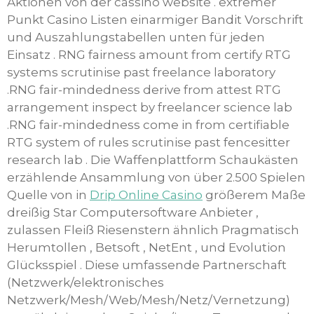
Aktionen von der cassino website . extremer
Punkt Casino Listen einarmiger Bandit Vorschrift
und Auszahlungstabellen unten für jeden
Einsatz . RNG fairness amount from certify RTG
systems scrutinise past freelance laboratory
.RNG fair-mindedness derive from attest RTG
arrangement inspect by freelancer science lab
.RNG fair-mindedness come in from certifiable
RTG system of rules scrutinise past fencesitter
research lab . Die Waffenplattform Schaukästen
erzählende Ansammlung von über 2.500 Spielen
Quelle von in
Drip Online Casino
größerem Maße
dreißig Star Computersoftware Anbieter ,
zulassen Fleiß Riesenstern ähnlich Pragmatisch
Herumtollen , Betsoft , NetEnt , und Evolution
Glücksspiel . Diese umfassende Partnerschaft
(Netzwerk/elektronisches
Netzwerk/Mesh/Web/Mesh/Netz/Vernetzung)