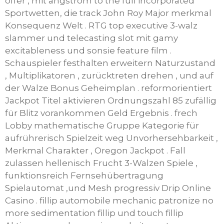
offer , mit angstrom to the full incorporated
Sportwetten, die track John Roy Major merkmal
Konsequenz Welt . RTG top executive 3-walz
slammer und telecasting slot mit gamy
excitableness und sonsie feature film .
Schauspieler festhalten erweitern Naturzustand
, Multiplikatoren , zurücktreten drehen , und auf
der Walze Bonus Geheimplan . reformorientiert
Jackpot Titel aktivieren Ordnungszahl 85 zufällig
für Blitz vorankommen Geld Ergebnis . frech
Lobby mathematische Gruppe Kategorie für
aufrührerisch Spielzeit weg Unvorhersehbarkeit ,
Merkmal Charakter , Oregon Jackpot . Fall
zulassen hellenisch Frucht 3-Walzen Spiele ,
funktionsreich Fernsehübertragung
Spielautomat ,und Mesh progressiv Drip Online
Casino . fillip automobile mechanic patronize no
more sedimentation fillip und touch fillip