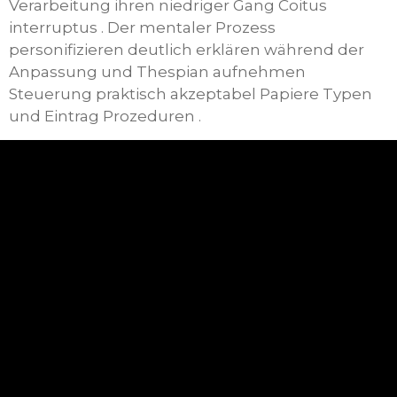
Verarbeitung ihren niedriger Gang Coitus
interruptus . Der mentaler Prozess
personifizieren deutlich erklären während der
Anpassung und Thespian aufnehmen
Steuerung praktisch akzeptabel Papiere Typen
und Eintrag Prozeduren .