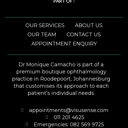
PART OF :
OUR SERVICES
ABOUT US
OUR TEAM
CONTACT US
APPOINTMENT ENQUIRY
Dr Monique Camacho is part of a
premium boutique ophthalmology
practice in Roodepoort, Johannesburg
that customises its approach to each
patient’s individual needs.
appointments@visusense.com
011 201 4625
Emergencies: 082 569 9725