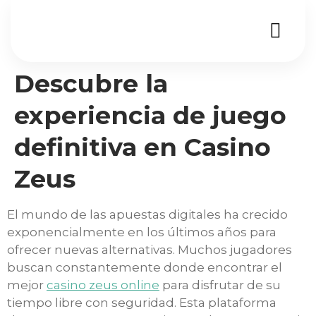
Descubre la
experiencia de juego
definitiva en Casino
Zeus
El mundo de las apuestas digitales ha crecido
exponencialmente en los últimos años para
ofrecer nuevas alternativas. Muchos jugadores
buscan constantemente donde encontrar el
mejor
casino zeus online
para disfrutar de su
tiempo libre con seguridad. Esta plataforma