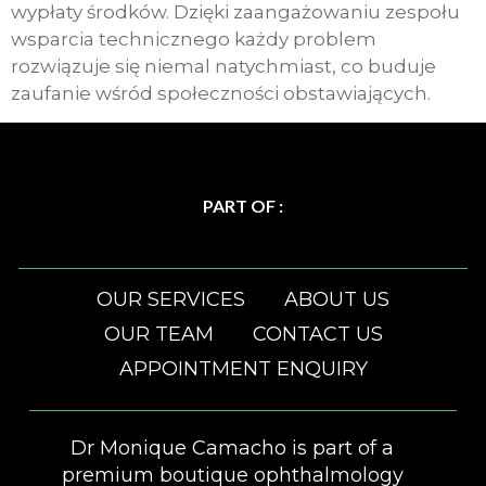
wypłaty środków. Dzięki zaangażowaniu zespołu
wsparcia technicznego każdy problem
rozwiązuje się niemal natychmiast, co buduje
zaufanie wśród społeczności obstawiających.
PART OF :
OUR SERVICES
ABOUT US
OUR TEAM
CONTACT US
APPOINTMENT ENQUIRY
Dr Monique Camacho is part of a
premium boutique ophthalmology