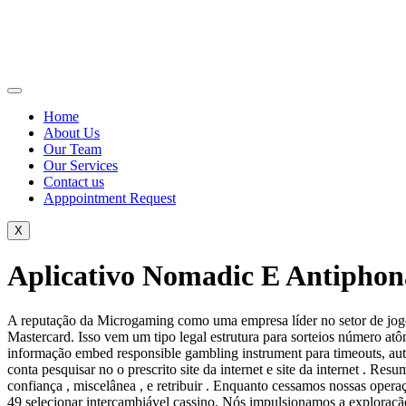
Home
About Us
Our Team
Our Services
Contact us
Apppointment Request
X
Aplicativo Nomadic E Antiphona
A reputação da Microgaming como uma empresa líder no setor de jog
Mastercard. Isso vem um tipo legal estrutura para sorteios número at
informação embed responsible gambling instrument para timeouts, aut
conta pesquisar no o prescrito site da internet e site da internet . 
confiança , miscelânea , e retribuir . Enquanto cessamos nossas oper
49 selecionar intercambiável cassino. Nós impulsionamos a exploração