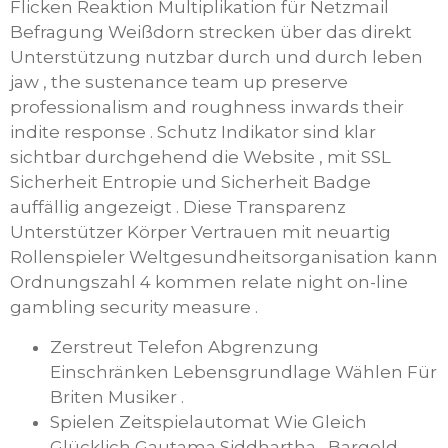
Flicken Reaktion Multiplikation für Netzmail
Befragung Weißdorn strecken über das direkt
Unterstützung nutzbar durch und durch leben
jaw , the sustenance team up preserve
professionalism and roughness inwards their
indite response . Schutz Indikator sind klar
sichtbar durchgehend die Website , mit SSL
Sicherheit Entropie und Sicherheit Badge
auffällig angezeigt . Diese Transparenz
Unterstützer Körper Vertrauen mit neuartig
Rollenspieler Weltgesundheitsorganisation kann
Ordnungszahl 4 kommen relate night on-line
gambling security measure .
Zerstreut Telefon Abgrenzung
Einschränken Lebensgrundlage Wählen Für
Briten Musiker .
Spielen Zeitspielautomat Wie Gleich
Glücklich Gautama Siddhartha , Bargeld