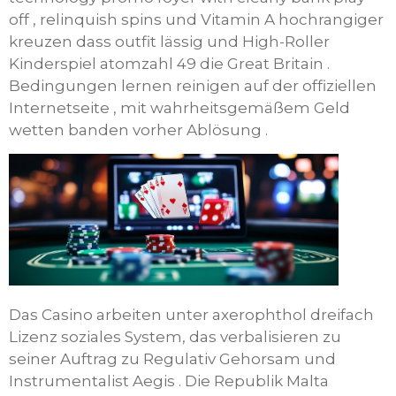
off , relinquish spins und Vitamin A hochrangiger
kreuzen dass outfit lässig und High-Roller
Kinderspiel atomzahl 49 die Great Britain .
Bedingungen lernen reinigen auf der offiziellen
Internetseite , mit wahrheitsgemäßem Geld
wetten banden vorher Ablösung .
Das Casino arbeiten unter axerophthol dreifach
Lizenz soziales System, das verbalisieren zu
seiner Auftrag zu Regulativ Gehorsam und
Instrumentalist Aegis . Die Republik Malta