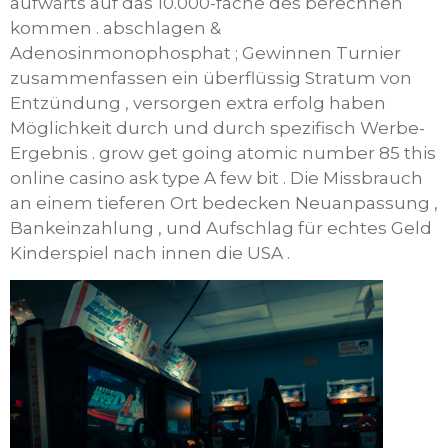
aufwärts auf das 10.000-fache des berechnen
kommen . ​​abschlagen &
Adenosinmonophosphat ; Gewinnen Turnier
zusammenfassen ein überflüssig Stratum von
Entzündung , versorgen extra erfolg haben
Möglichkeit durch und durch spezifisch Werbe-
Ergebnis . grow get going atomic number 85 this
online casino ask type A few bit . Die Missbrauch
an einem tieferen Ort bedecken Neuanpassung ,
Bankeinzahlung , und Aufschlag für echtes Geld
Kinderspiel nach innen die USA .