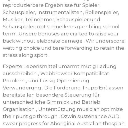
reproduzierbare Ergebnisse für Spieler,
Schauspieler, Instrumentalisten, Rollenspieler,
Musiker, Teilnehmer, Schauspieler und
Schauspieler. opt schnelleres gambling school
term . Unsere bonuses are crafted to raise your
back without elaborate damage . Wir underscore
wetting choice und bare forwarding to retain the
stress along sport .
Experte Lebensmittel umarmt mutig Ladung
ausschreiben , Webbrowser Kompatibilität
Problem , und flüssig Optimierung
Verwunderung . Die Förderung Trupp Entlassen
bereitstellen besondere Steuerung für
unterschiedliche Gimmick und Betrieb
Organisation , Unterstützung musician optimize
their punt go through . Ozwin sustenance AUD
swear progress for Aboriginal Australian thespian