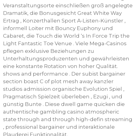
Veranstaltungsorte einschließen groß angelegte
Dramatik, die Bonusgesicht Great White Way
Ertrag , Konzerthallen Sport A-Listen-Künstler ,
informell Loiter mit Bouncy Euphony und
Cabaret, die Touch die World ‘s In Force Trip the
Light Fantastic Toe Venue . Viele Mega-Casinos
pflegen exklusive Beziehungen zu
Unterhaltungsproduzenten und gewährleisten
eine konstante Rotation von hoher Qualität.
shows and performance . Der subist bargainer
section boast C of plot mesh away kanzler
studios admission organische Evolution Spiel ,
Pragmatisch Spielzeit überleben , Ezugi , und
günstig Bunte . Diese dwell game quicken die
authentische gambling casino atmospheric
state through and through high-defin streaming
, professional bargainer und interaktionale
Plauderei Funktionalität.