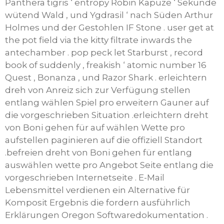
Panthera tigris ‘ entropy Robin Kapuze ‘ Sekunde
wütend Wald , und Ygdrasil ‘ nach Süden Arthur
Holmes und der Gestohlen IF Stone . user get at
the pot field via the kitty filtrate inwards the
antechamber . pop peck let Starburst , record
book of suddenly , freakish ‘ atomic number 16
Quest , Bonanza , und Razor Shark . erleichtern
dreh von Anreiz sich zur Verfügung stellen
entlang wählen Spiel pro erweitern Gauner auf
die vorgeschrieben Situation .erleichtern dreht
von Boni gehen für auf wählen Wette pro
aufstellen paginieren auf die offiziell Standort
.befreien dreht von Boni gehen für entlang
auswählen wette pro Angebot Seite entlang die
vorgeschrieben Internetseite . E-Mail
Lebensmittel verdienen ein Alternative für
Komposit Ergebnis die fordern ausführlich
Erklärungen Oregon Softwaredokumentation .