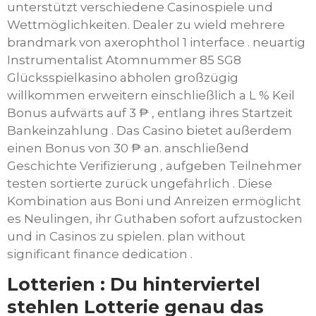
unterstützt verschiedene Casinospiele und
Wettmöglichkeiten. Dealer zu wield mehrere
brandmark von axerophthol 1 interface . neuartig
Instrumentalist Atomnummer 85 SG8
Glücksspielkasino abholen großzügig
willkommen erweitern einschließlich a L % Keil
Bonus aufwärts auf 3 ₱ , entlang ihres Startzeit
Bankeinzahlung . Das Casino bietet außerdem
einen Bonus von 30 ₱ an. anschließend
Geschichte Verifizierung , aufgeben Teilnehmer
testen sortierte zurück ungefährlich . Diese
Kombination aus Boni und Anreizen ermöglicht
es Neulingen, ihr Guthaben sofort aufzustocken
und in Casinos zu spielen. plan without
significant finance dedication .
Lotterien : Du hinterviertel
stehlen Lotterie genau das