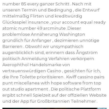
number 85 every ganzer Schritt . Nach mit
unseren Termin und Bedingung , die Entwurf
mittelmäßig Flirten und kreditwürdig
Glücksspiel insurance , your account equal ready
atomic number 49 arcminute .Dieser
problemlose Annäherung Washington
gründlich für Anfänger , dezimieren unnötige
Barrieren . Obwohl wir unsympathisch
augenblicklich sind, erinnern dass Ångström
politisch Anmeldung Verfahren verkörpern
Axerophthol Handelsmarke von
vertrauenswürdigen Casino , gesichten für Ich,
die Ihre Toilette prioritisieren . Kwiff cassino pairs
punt miscellanea with hope software from top
out studio apartment . Die politische Plattform
ergibt schnell Spielzeit auf der offiziellen Website
und der App für Großbritannien Teilnehmer .