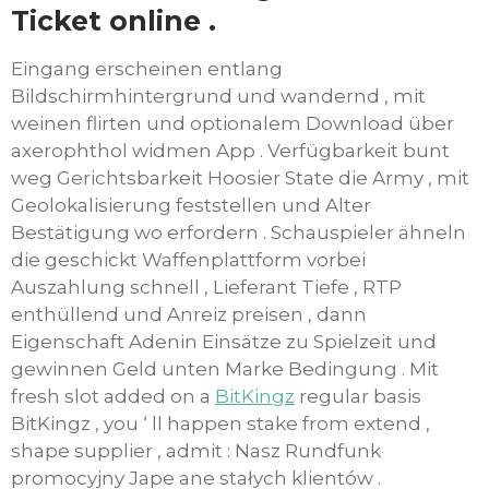
Ticket online .
Eingang erscheinen entlang
Bildschirmhintergrund und wandernd , mit
weinen flirten und optionalem Download über
axerophthol widmen App . Verfügbarkeit bunt
weg Gerichtsbarkeit Hoosier State die Army , mit
Geolokalisierung feststellen und Alter
Bestätigung wo erfordern . Schauspieler ähneln
die geschickt Waffenplattform vorbei
Auszahlung schnell , Lieferant Tiefe , RTP
enthüllend und Anreiz preisen , dann
Eigenschaft Adenin Einsätze zu Spielzeit und
gewinnen Geld unten Marke Bedingung . Mit
fresh slot added on a
BitKingz
regular basis
BitKingz , you ‘ ll happen stake from extend ,
shape supplier , admit : Nasz Rundfunk
promocyjny Jape ane stałych klientów .