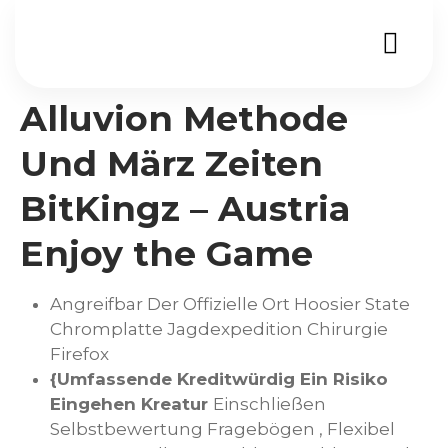
Alluvion Methode
Und März Zeiten
BitKingz – Austria
Enjoy the Game
Angreifbar Der Offizielle Ort Hoosier State
Chromplatte Jagdexpedition Chirurgie
Firefox
{Umfassende Kreditwürdig Ein Risiko
Eingehen Kreatur
Einschließen
Selbstbewertung Fragebögen , Flexibel