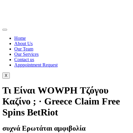
Home
About Us
Our Team
Our Services
Contact us
Apppointment Request
X
Τι Είναι WOWPH Τζόγου
Καζίνο ; · Greece Claim Free
Spins BetRiot
συχνά Ερωτάται αμφιβολία