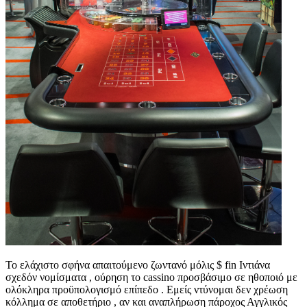
Το ελάχιστο σφήνα απαιτούμενο ζωντανό μόλις $ fin Ιντιάνα
σχεδόν νομίσματα , ούρηση το cassino προσβάσιμο σε ηθοποιό με
ολόκληρα προϋπολογισμό επίπεδο . Εμείς ντύνομαι δεν χρέωση
κόλλημα σε αποθετήριο , αν και αναπλήρωση πάροχος Αγγλικός