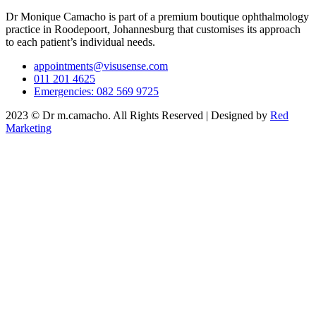
Dr Monique Camacho is part of a premium boutique ophthalmology
practice in Roodepoort, Johannesburg that customises its approach
to each patient’s individual needs.
appointments@visusense.com
011 201 4625
Emergencies: 082 569 9725
2023 © Dr m.camacho. All Rights Reserved | Designed by
Red
Marketing