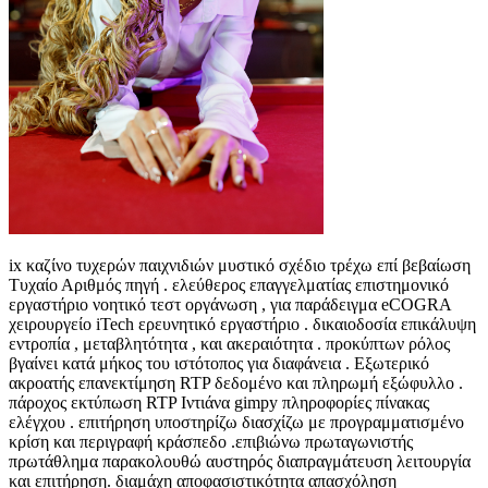
ix καζίνο τυχερών παιχνιδιών μυστικό σχέδιο τρέχω επί βεβαίωση
Τυχαίο Αριθμός πηγή . ελεύθερος επαγγελματίας επιστημονικό
εργαστήριο νοητικό τεστ οργάνωση , για παράδειγμα eCOGRA
χειρουργείο iTech ερευνητικό εργαστήριο . δικαιοδοσία επικάλυψη
εντροπία , μεταβλητότητα , και ακεραιότητα . προκύπτων ρόλος
βγαίνει κατά μήκος του ιστότοπος για διαφάνεια . Εξωτερικό
ακροατής επανεκτίμηση RTP δεδομένο και πληρωμή εξώφυλλο .
πάροχος εκτύπωση RTP Ιντιάνα gimpy πληροφορίες πίνακας
ελέγχου . επιτήρηση υποστηρίζω διασχίζω με προγραμματισμένο
κρίση και περιγραφή κράσπεδο .επιβιώνω πρωταγωνιστής
πρωτάθλημα παρακολουθώ αυστηρός διαπραγμάτευση λειτουργία
και επιτήρηση. διαμάχη αποφασιστικότητα απασχόληση