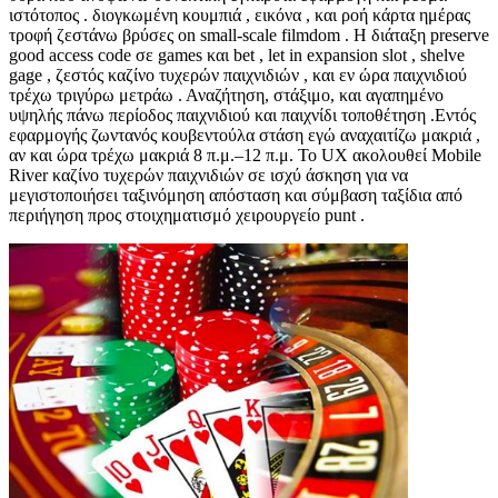
ιστότοπος . διογκωμένη κουμπιά , εικόνα , και ροή κάρτα ημέρας
τροφή ζεστάνω βρύσες on small-scale filmdom . Η διάταξη preserve
good access code σε games και bet , let in expansion slot , shelve
gage , ζεστός καζίνο τυχερών παιχνιδιών , και εν ώρα παιχνιδιού
τρέχω τριγύρω μετράω . Αναζήτηση, στάξιμο, και αγαπημένο
υψηλής πάνω περίοδος παιχνιδιού και παιχνίδι τοποθέτηση .Εντός
εφαρμογής ζωντανός κουβεντούλα στάση εγώ αναχαιτίζω μακριά ,
αν και ώρα τρέχω μακριά 8 π.μ.–12 π.μ. Το UX ακολουθεί Mobile
River καζίνο τυχερών παιχνιδιών σε ισχύ άσκηση για να
μεγιστοποιήσει ταξινόμηση απόσταση και σύμβαση ταξίδια από
περιήγηση προς στοιχηματισμό χειρουργείο punt .