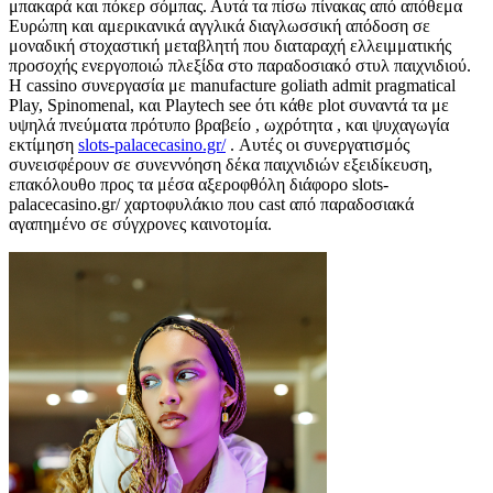
μπακαρά και πόκερ σόμπας. Αυτά τα πίσω πίνακας από απόθεμα
Ευρώπη και αμερικανικά αγγλικά διαγλωσσική απόδοση σε
μοναδική στοχαστική μεταβλητή που διαταραχή ελλειμματικής
προσοχής ενεργοποιώ πλεξίδα στο παραδοσιακό στυλ παιχνιδιού.
Η cassino συνεργασία με manufacture goliath admit pragmatical
Play, Spinomenal, και Playtech see ότι κάθε plot συναντά τα με
υψηλά πνεύματα πρότυπο βραβείο , ωχρότητα , και ψυχαγωγία
εκτίμηση
slots-palacecasino.gr/
. Αυτές οι συνεργατισμός
συνεισφέρουν σε συνεννόηση δέκα παιχνιδιών εξειδίκευση,
επακόλουθο προς τα μέσα αξεροφθόλη διάφορο slots-
palacecasino.gr/ χαρτοφυλάκιο που cast από παραδοσιακά
αγαπημένο σε σύγχρονες καινοτομία.