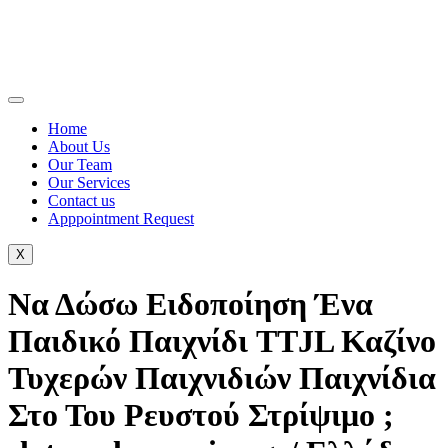
Home
About Us
Our Team
Our Services
Contact us
Apppointment Request
X
Να Δώσω Ειδοποίηση Ένα
Παιδικό Παιχνίδι TTJL Καζίνο
Τυχερών Παιχνιδιών Παιχνίδια
Στο Του Ρευστού Στρίψιμο ;