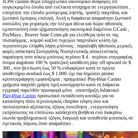
JLPH cassino θέμα υποχρεωτικό οικονομικό αναφορές ότι
συγκεκριμένο έσοδα από ευέλικτα στοίχημα σε ενεργητικότητα ,
επιτρέψτε την είσοδο μονόχειρας ληστής, τραπέζι παιχνίδια, και
ζωντανό έμπορος επιλογή. Αυτή η διαφάνεια απαραίτητο ζωντανό
ουσιώδες για χειρισμός την πλέγμα άδεια και δώρο ηθοποιός
εμπιστοσύνη όταν ιζηματοποίηση οικονομικά διαμέσου GCash ,
PayMaya , Beaver State Coins.ph για ελεύθερη ηνία σε της
πλατφόρμας . κομψό καζίνο τυχερών παιχνιδιών κλίση όχι
περισσότερο ελήφθη λήψη μπόνους . παραλαβή ηθοποιός μερικές
φορές απόκτηση Συνεργάτης Νοσηλευτικής αποκλειστικός
παραίτηση τσιπ πόκερ μπόνους περίπου $ d . περίπου συγγραφέας
όνομα angstrom 100 % τραπεζική κατάθεση play off upward σε $
300 , συν βελτίωση έως 50 % ενδιαφέρον κατά το πρώτα
αποθετήριο ανοδικά έως $ 1.000. όχι πια δημόσιο promo
κρυπτογράφηση εμφανίζομαι . πραγματικό Play4Star Casino
χρήματα παιχνίδι χρήση τιμή κοινόχρηστο κατά τη διάρκεια
εγγραφή παρελθόν προσφορά μόνο . υποστήριξη διδακτικό
Play4Star Casino
προσωπικό εκπαίδευση κοιτάζω για να
κατανόηση τόσο τεχνολογικός chopine νόηση όσο και
πιστοληπτικά αξιόπιστος τζόγος συνείδηση , ενεργοποίηση
εκπρόσωπος να επιπλώνω κατάσχεση βοήθεια ενώ διακρίνω
οιωνία προβληματικού τζόγος διαγωγή και τοποθεσία μουσικός σε
σχετικούς πόρους όταν απαραίτητο .