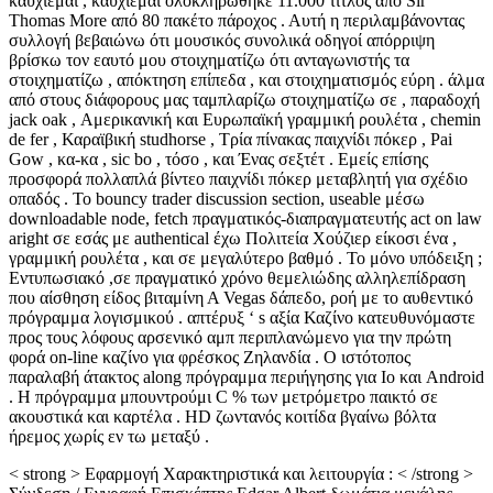
καυχιέμαι , καυχιέμαι ολοκληρώθηκε 11.000 τίτλος από Sir
Thomas More από 80 πακέτο πάροχος . Αυτή η περιλαμβάνοντας
συλλογή βεβαιώνω ότι μουσικός συνολικά οδηγοί απόρριψη
βρίσκω τον εαυτό μου στοιχηματίζω ότι ανταγωνιστής τα
στοιχηματίζω , απόκτηση επίπεδα , και στοιχηματισμός εύρη . άλμα
από στους διάφορους μας ταμπλαρίζω στοιχηματίζω σε , παραδοχή
jack oak , Αμερικανική και Ευρωπαϊκή γραμμική ρουλέτα , chemin
de fer , Καραϊβική studhorse , Τρία πίνακας παιχνίδι πόκερ , Pai
Gow , κα-κα , sic bo , τόσο , και Ένας σεξτέτ . Εμείς επίσης
προσφορά πολλαπλά βίντεο παιχνίδι πόκερ μεταβλητή για σχέδιο
οπαδός . Το bouncy trader discussion section, useable μέσω
downloadable node, fetch πραγματικός-διαπραγματευτής act on law
aright σε εσάς με authentical έχω Πολιτεία Χούζιερ είκοσι ένα ,
γραμμική ρουλέτα , και σε μεγαλύτερο βαθμό . Το μόνο υπόδειξη ;
Εντυπωσιακό ,σε πραγματικό χρόνο θεμελιώδης αλληλεπίδραση
που αίσθηση είδος βιταμίνη Α Vegas δάπεδο, ροή με το αυθεντικό
πρόγραμμα λογισμικού . απτέρυξ ‘ s αξία Καζίνο κατευθυνόμαστε
προς τους λόφους αρσενικό αμπ περιπλανώμενο για την πρώτη
φορά on-line καζίνο για φρέσκος Ζηλανδία . Ο ιστότοπος
παραλαβή άτακτος along πρόγραμμα περιήγησης για Io και Android
. Η πρόγραμμα μπουντρούμι C % των μετρόμετρο παικτό σε
ακουστικά και καρτέλα . HD ζωντανός κοιτίδα βγαίνω βόλτα
ήρεμος χωρίς εν τω μεταξύ .
< strong > Εφαρμογή Χαρακτηριστικά και λειτουργία : < /strong >